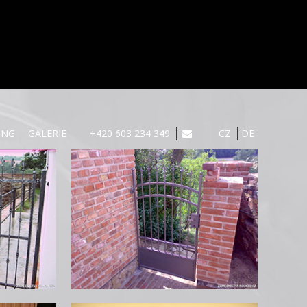
UNG
GALERIE
+420 603 234 349
CZ
DE